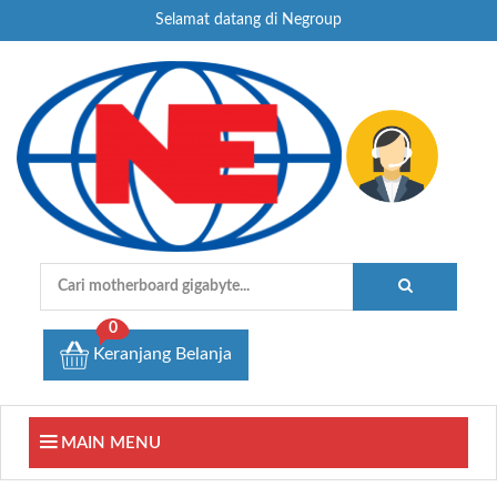
Selamat datang di Negroup
0
Keranjang Belanja
MAIN MENU