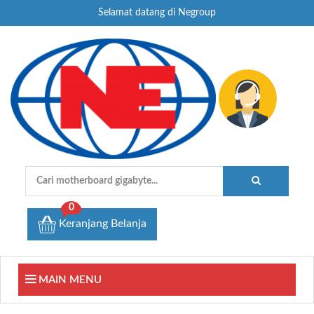
Selamat datang di Negroup
0
Keranjang Belanja
MAIN MENU