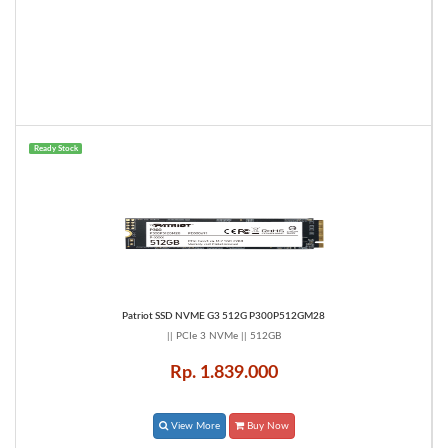
Ready Stock
Patriot SSD NVME G3 512G P300P512GM28
|| PCIe 3 NVMe || 512GB
Rp. 1.839.000
View More
Buy Now