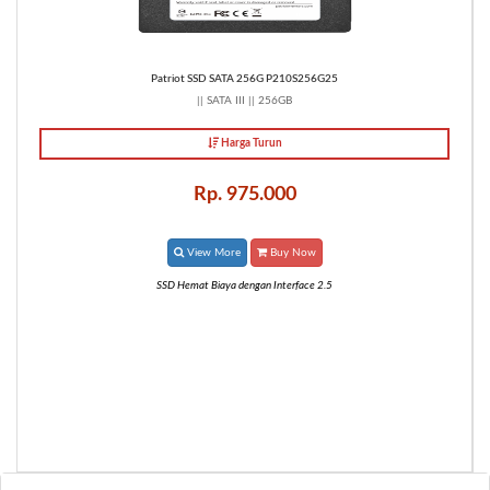
Patriot SSD SATA 256G P210S256G25
|| SATA III || 256GB
Harga Turun
Rp. 975.000
View More
Buy Now
SSD Hemat Biaya dengan Interface 2.5