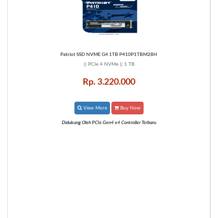
Patriot SSD NVME G4 1TB P410P1TBM28H
|| PCIe 4 NVMe || 1 TB
Rp. 3.220.000
View More
Buy Now
Didukung Oleh PCIe Gen4 x4 Controller Terbaru