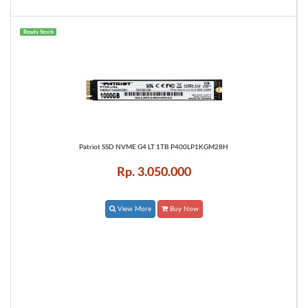
Ready Stock
Patriot SSD NVME G4 LT 1TB P400LP1KGM28H
Rp. 3.050.000
View More
Buy Now