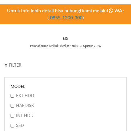
Untuk Info lebih detail bisa hubungi kami melalui
WA :
(
0855-1200-300
)
SSD
Pembaharuan Terkini Pricelist
Kamis, 06 Agustus 2026
FILTER
MODEL
EXT HDD
HARDISK
INT HDD
SSD