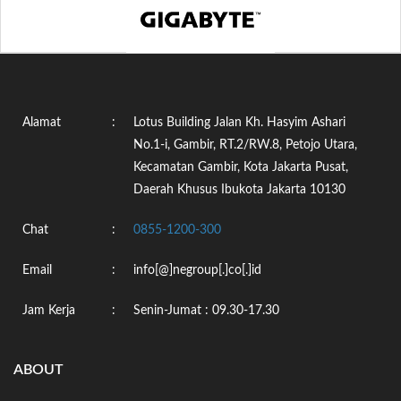
Alamat
:
Lotus Building Jalan Kh. Hasyim Ashari
No.1-i, Gambir, RT.2/RW.8, Petojo Utara,
Kecamatan Gambir, Kota Jakarta Pusat,
Daerah Khusus Ibukota Jakarta 10130
Chat
:
0855-1200-300
Email
:
info[@]negroup[.]co[.]id
Jam Kerja
:
Senin-Jumat : 09.30-17.30
ABOUT