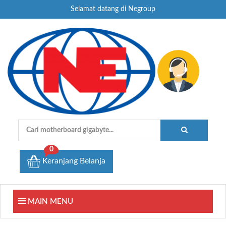
Selamat datang di Negroup
0
Keranjang Belanja
MAIN MENU