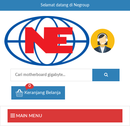
Selamat datang di Negroup
0
Keranjang Belanja
MAIN MENU