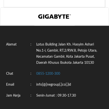
Alamat
:
Lotus Building Jalan Kh. Hasyim Ashari
No.1-i, Gambir, RT.2/RW.8, Petojo Utara,
Kecamatan Gambir, Kota Jakarta Pusat,
Daerah Khusus Ibukota Jakarta 10130
Chat
:
0855-1200-300
Email
:
info[@]negroup[.]co[.]id
Jam Kerja
:
Senin-Jumat : 09.30-17.30