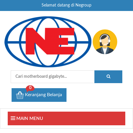
Selamat datang di Negroup
0
Keranjang Belanja
MAIN MENU