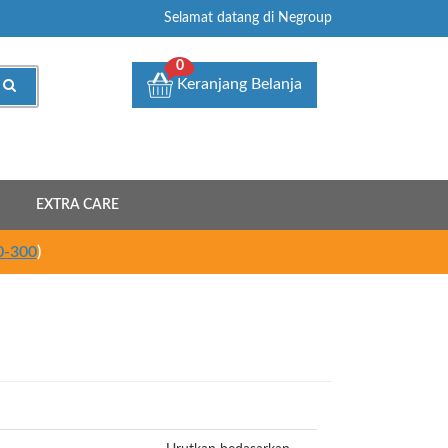
Selamat datang di Negroup
0
Keranjang Belanja
EXTRA CARE
0-300
)