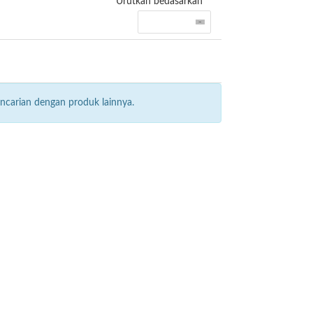
Urutkan bedasarkan
ncarian dengan produk lainnya.