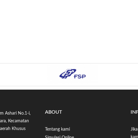
ABOUT
IN
im Ashari No.1-i,
tara, Kecamatan
Daerah Khusus
Tentang kami
Jik
kam
Simulasi Online