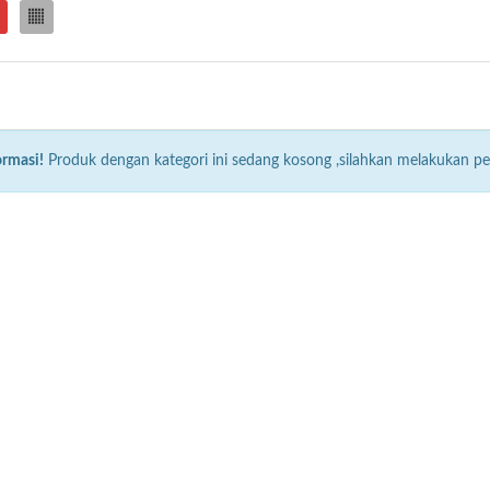
ormasi!
Produk dengan kategori ini sedang kosong ,silahkan melakukan pe