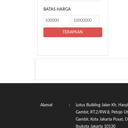
BATAS HARGA
Alamat
:
Lotus Building Jalan Kh. Hasy
Gambir, RT.2/RW.8, Petojo U
Gambir, Kota Jakarta Pusat, 
Ibukota Jakarta 10130