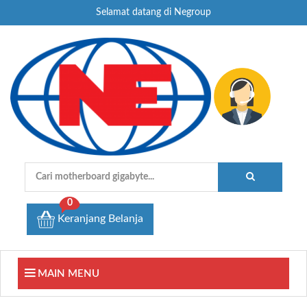
Selamat datang di Negroup
0
Keranjang Belanja
MAIN MENU