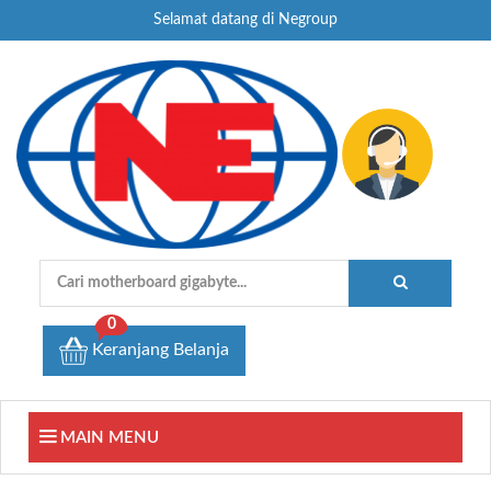
Selamat datang di Negroup
0
Keranjang Belanja
MAIN MENU