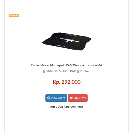
Limited
Cooler Master Mousepad HS-M Weapon of choice M4
|| GAMING MOUSE PAD || Rubber
Rp. 292.000
View More
Buy Now
Alas 100% Karet Anti-selip