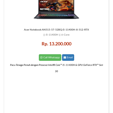
Acer Notebook AN515-57-52BQ i5-11400H-8-512-RTX
|| i5-11400H || 6-Core
Rp. 13.200.000
Call Whatsapp
Email
Pacu Tenaga Penuh dengan Prosesor Intel® Core™ i5-11400H & GPU GeForce RTX™ Seri
30