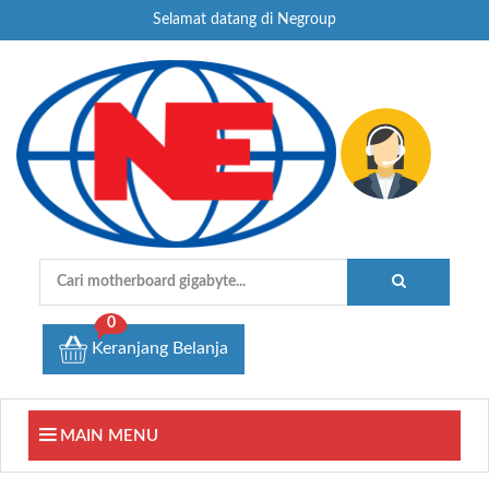
Selamat datang di Negroup
0
Keranjang Belanja
MAIN MENU