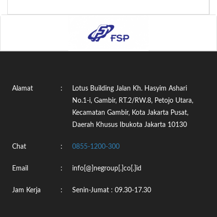
Alamat
:
Lotus Building Jalan Kh. Hasyim Ashari
No.1-i, Gambir, RT.2/RW.8, Petojo Utara,
Kecamatan Gambir, Kota Jakarta Pusat,
Daerah Khusus Ibukota Jakarta 10130
Chat
:
0855-1200-300
Email
:
info[@]negroup[.]co[.]id
Jam Kerja
:
Senin-Jumat : 09.30-17.30