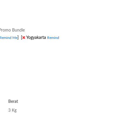
romo Bundle
]
[
Yogyakarta
Remind Me
Remind
Berat
3 Kg