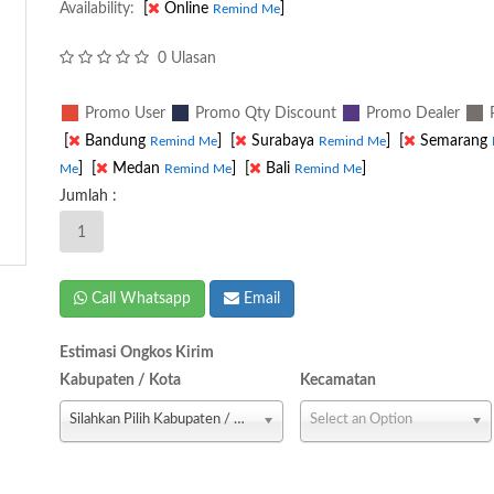
Availability:
[
Online
]
Remind Me
0 Ulasan
Promo User
Promo Qty Discount
Promo Dealer
P
[
Bandung
]
[
Surabaya
]
[
Semarang
Remind Me
Remind Me
]
[
Medan
]
[
Bali
]
Me
Remind Me
Remind Me
Jumlah :
Call Whatsapp
Email
Estimasi Ongkos Kirim
Kabupaten / Kota
Kecamatan
Silahkan Pilih Kabupaten / Kota
Select an Option