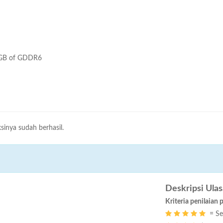
4GB of GDDR6
sinya sudah berhasil.
Deskripsi Ula
Kriteria penilaian 
= Se