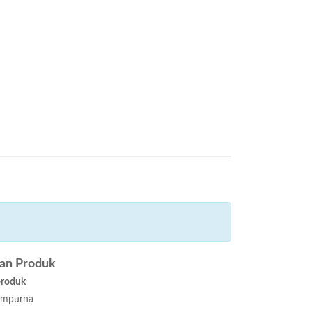
san Produk
produk
mpurna