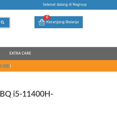
Selamat datang di Negroup
0
Keranjang Belanja
EXTRA CARE
0-300
)
BQ i5-11400H-