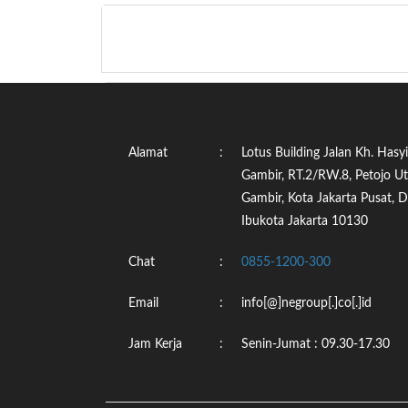
Alamat
:
Lotus Building Jalan Kh. Hasy
Gambir, RT.2/RW.8, Petojo U
Gambir, Kota Jakarta Pusat, 
Ibukota Jakarta 10130
Chat
:
0855-1200-300
Email
:
info[@]negroup[.]co[.]id
Jam Kerja
:
Senin-Jumat : 09.30-17.30