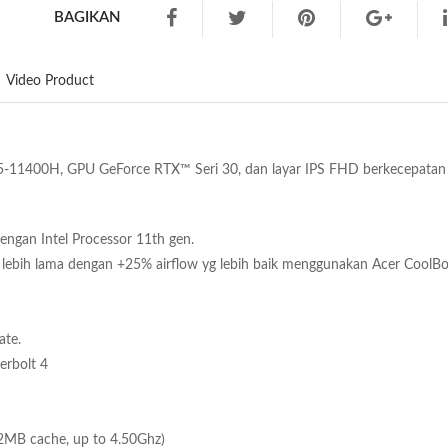
BAGIKAN
Video Product
5-11400H, GPU GeForce RTX™ Seri 30, dan layar IPS FHD berkecepatan t
engan Intel Processor 11th gen.
ng lebih lama dengan +25% airflow yg lebih baik menggunakan Acer CoolBo
ate.
erbolt 4
12MB cache, up to 4.50Ghz)