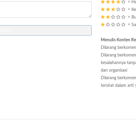
= He
= Ke
= Bu
= Sa
Ulasan
Menulis Konten R
Dilarang berkoment
Dilarang berkoment
kesalahannya tanpa
dan organisasi
Dilarang berkoment
tersirat dalam arti